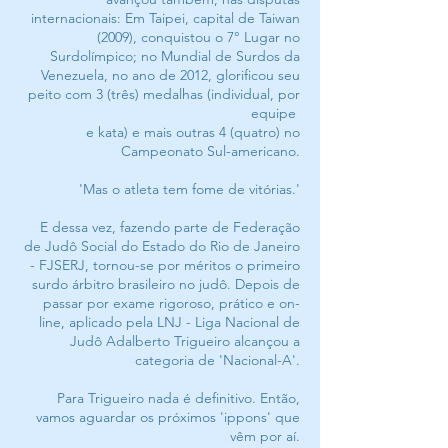
internacionais: Em Taipei, capital de Taiwan
(2009), conquistou o 7° Lugar no
Surdolímpico; no Mundial de Surdos da
Venezuela, no ano de 2012, glorificou seu
peito com 3 (três) medalhas (individual, por
equipe
e kata) e mais outras 4 (quatro) no
Campeonato Sul-americano.
'Mas o atleta tem fome de vitórias.'
E dessa vez, fazendo parte de Federação
de Judô Social do Estado do Rio de Janeiro
- FJSERJ, tornou-se por méritos o primeiro
surdo árbitro brasileiro no judô. Depois de
passar por exame rigoroso, prático e on-
line, aplicado pela LNJ - Liga Nacional de
Judô Adalberto Trigueiro alcançou a
categoria de 'Nacional-A'.
Para Trigueiro nada é definitivo. Então,
vamos aguardar os próximos 'ippons' que
vêm por aí.