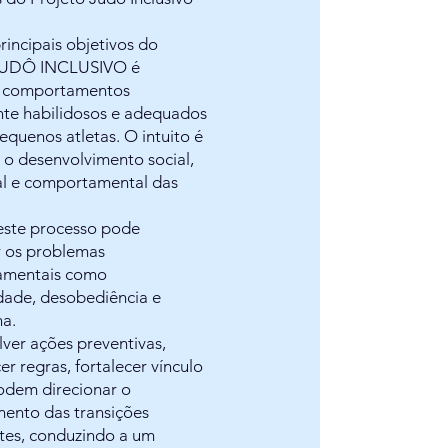
incipais objetivos do
JUDÔ INCLUSIVO é
r comportamentos
nte habilidosos e adequados
equenos atletas. O intuito é
 o desenvolvimento social,
l e comportamental das
neste processo pode
r os problemas
amentais como
dade, desobediência e
na.
ver ações preventivas,
er regras, fortalecer vínculo
odem direcionar o
mento das transições
tes, conduzindo a um