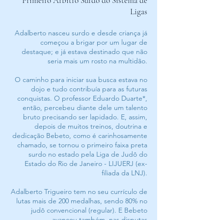
Primeiro Arbitro Surdo do Sistema de
Ligas
Adalberto nasceu surdo e desde criança já
começou a brigar por um lugar de
destaque; e já estava destinado que não
seria mais um rosto na multidão.
O caminho para iniciar sua busca estava no
dojo e tudo contribuía para as futuras
conquistas. O professor Eduardo Duarte*,
então, percebeu diante dele um talento
bruto precisando ser lapidado. E, assim,
depois de muitos treinos, doutrina e
dedicação Bebeto, como é carinhosamente
chamado, se tornou o primeiro faixa preta
surdo no estado pela Liga de Judô do
Estado do Rio de Janeiro - LIJUERJ (ex-
filiada da LNJ).
Adalberto Trigueiro tem no seu currículo de
lutas mais de 200 medalhas, sendo 80% no
judô convencional (regular). E Bebeto
avançou também, nas disputas