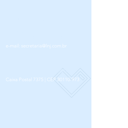
e-mail da Presidência
presidentelnj@gmail.com
atendimento exclusivo a
Presidentes de Ligas Estaduais.
e-mail:
secretaria@lnj.com.br
Dados Bancários:
pix cnpj- 04.056.624/0001-81
Caixa Postal 7375 |
CEP
30110-973