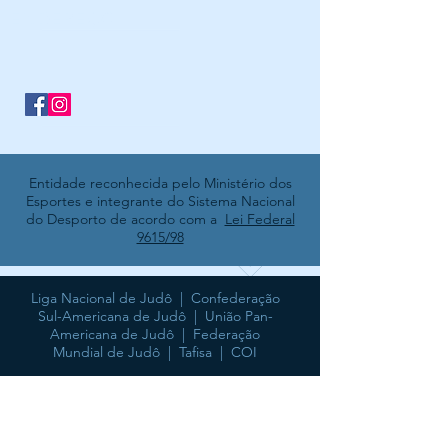
ENDEREÇO
Entidade reconhecida pelo Ministério dos
Esportes e integrante do Sistema Nacional
do Desporto de acordo com a
Lei Federal
9615/98
Liga Nacional de Judô |
Confederação
Sul-Americana de Judô
|
União Pan-
Americana de Judô
|
Federação
Mundial de Judô
|
Tafisa
|
COI
© 2017 SYSMACH |
Política de