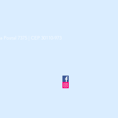
NDEREÇO
a Postal 7375 |
CEP 30110-973