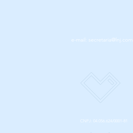
OUVIDORIA / SECRET
e-mail:
secretaria@lnj.com
Dados Bancários:
pix cnpj- 04.056.624
CNPJ: 04.056.624/0001-81