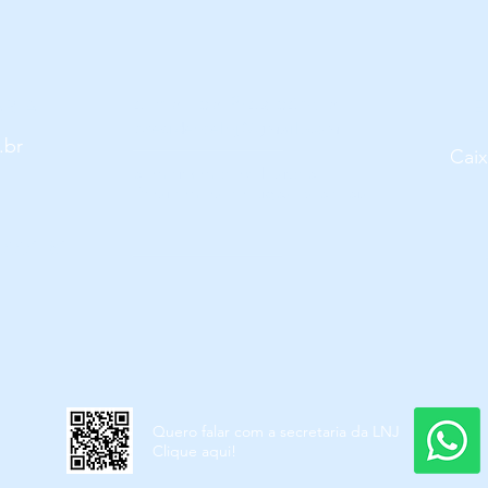
e-mail da Presidência
ARIA
E
presidentelnj@gmail.com
.br
Caix
atendimento exclusivo a
Presidentes de Ligas Estaduais.
/0001-81
Quero falar com a secretaria da LNJ
Clique aqui!