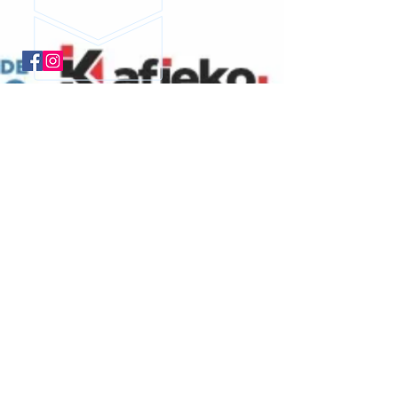
Entidade reconhecida pelo Ministério dos
Esportes e integrante do Sistema Nacional
do Desporto de acordo com a
Lei Federal
9615/98
Liga Nacional de Judô |
Confederação
Sul-Americana de Judô
|
União Pan-
Americana de Judô
|
Federação
Mundial de Judô
|
Tafisa
|
COI
© 2017 SYSMACH |
Política de
Privacidade