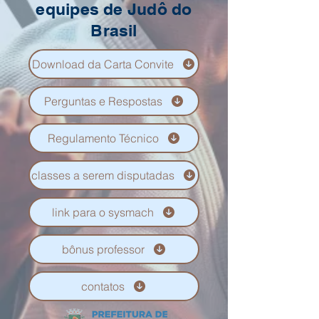
equipes de Judô do
Brasil
Download da Carta Convite
Perguntas e Respostas
Regulamento Técnico
classes a serem disputadas
link para o sysmach
bônus professor
contatos