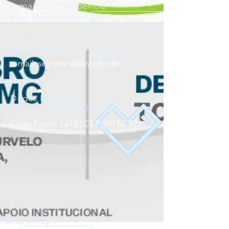
e-mail da Presidência
presidentelnj@gmail.com
atendimento exclusivo a
Presidentes de Ligas Estaduais.
e-mail:
secretaria@lnj.com.br
Dados Bancários:
pix cnpj- 04.056.624/0001-81
Caixa Postal 7375 |
CEP
30110-973
ENDEREÇO