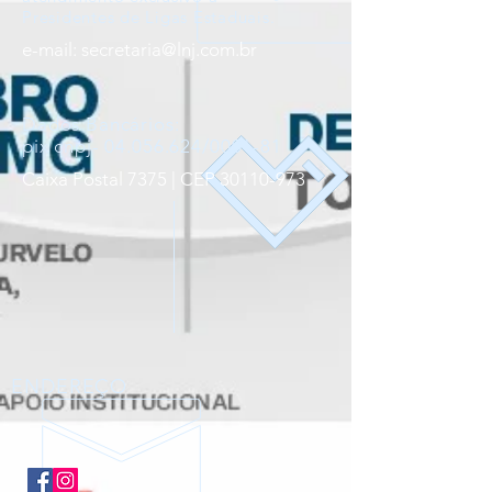
Presidentes de Ligas Estaduais.
e-mail:
secretaria@lnj.com.br
Dados Bancários:
pix cnpj- 04.056.624/0001-81
Caixa Postal 7375 |
CEP
30110-973
ENDEREÇO