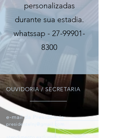
personalizadas
durante sua estadia.
whatssap -
27-99901-
8300
OUVIDORIA / SECRETARIA
e-mail da Presidência
presidentelnj@gmail.com
atendimento exclusivo a