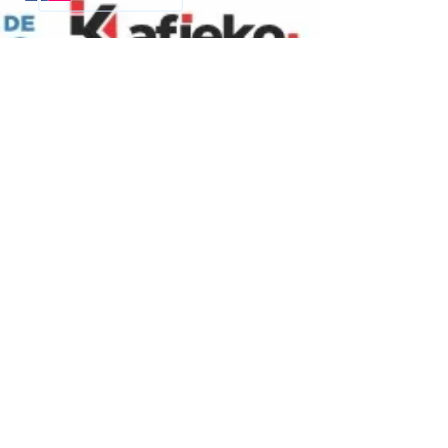
Entidade reconhecida pelo Ministério dos
Esportes e integrante do Sistema Nacional
do Desporto de acordo com a
Lei Federal
9615/98
Liga Nacional de Judô |
Confederação
Sul-Americana de Judô
|
União Pan-
Americana de Judô
|
Federação
Mundial de Judô
|
Tafisa
|
COI
© 2017 SYSMACH |
Política de
Privacidade